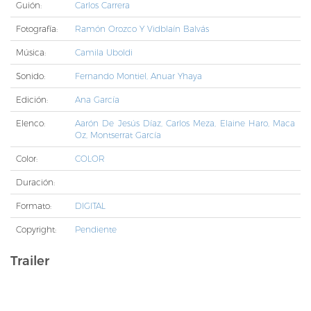
Guión:
Carlos Carrera
Fotografía:
Ramón Orozco Y Vidblaín Balvás
Música:
Camila Uboldi
Sonido:
Fernando Montiel, Anuar Yhaya
Edición:
Ana García
Elenco:
Aarón De Jesús Díaz, Carlos Meza, Elaine Haro, Maca
Oz, Montserrat García
Color:
COLOR
Duración:
Formato:
DIGITAL
Copyright:
Pendiente
Trailer